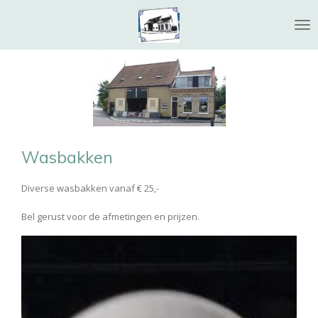
Ga
direct
naar
de
hoofdinhoud
Wasbakken
Diverse wasbakken vanaf € 25,-
Bel gerust voor de afmetingen en prijzen.